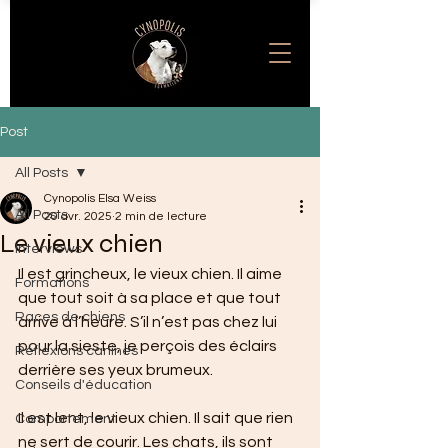
Post
All Posts
Cynopolis Elsa Weiss
All Posts
20 avr. 2025
2 min de lecture
Le vieux chien
Interviews
Il est grincheux, le vieux chien. Il aime 
Formations
que tout soit à sa place et que tout 
Races de chiens
arrive à l’heure. S’il n’est pas chez lui 
pour la sieste, je perçois des éclairs 
Réflexions canines
derrière ses yeux brumeux. 
Conseils d'éducation
Il est lent, le vieux chien. Il sait que rien 
Comportement
ne sert de courir. Les chats, ils sont 