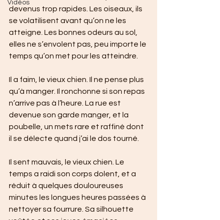
Vidéos
devenus trop rapides. Les oiseaux, ils 
se volatilisent avant qu’on ne les 
atteigne. Les bonnes odeurs au sol, 
elles ne s’envolent pas, peu importe le 
temps qu’on met pour les atteindre.
Il a faim, le vieux chien. Il ne pense plus 
qu’à manger. Il ronchonne si son repas 
n’arrive pas à l’heure. La rue est 
devenue son garde manger, et la 
poubelle, un mets rare et raffiné dont 
il se délecte quand j’ai le dos tourné.
Il sent mauvais, le vieux chien. Le 
temps a raidi son corps dolent, et a 
réduit à quelques douloureuses 
minutes les longues heures passées à 
nettoyer sa fourrure. Sa silhouette 