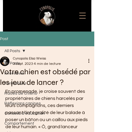
Post
All Posts
Cynopolis Elsa Weiss
All Posts
3 sept. 2023
4 min de lecture
Votre chien est obsédé par
Interviews
les jeux de lancer ?
Formations
En promenade, je croise souvent des 
Races de chiens
propriétaires de chiens harcelés par 
Réflexions canines
leurs compagnons, ces derniers 
passant l'intégralité de leur balade à 
Conseils d'éducation
poser un bâton ou un caillou aux pieds 
Comportement
de leur humain. « Ô, grand lanceur 