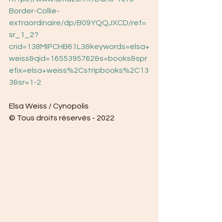
Border-Collie-
extraordinaire/dp/B09YQQJXCD/ref=
sr_1_2?
crid=138MIPCHB61L3&keywords=elsa+
weiss&qid=1655395762&s=books&spr
efix=elsa+weiss%2Cstripbooks%2C13
3&sr=1-2
Elsa Weiss / Cynopolis 
© Tous droits réservés - 2022