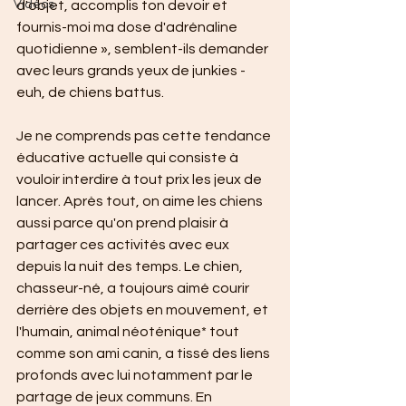
Vidéos
d'objet, accomplis ton devoir et 
fournis-moi ma dose d'adrénaline 
quotidienne », semblent-ils demander 
avec leurs grands yeux de junkies -
euh, de chiens battus. 
Je ne comprends pas cette tendance 
éducative actuelle qui consiste à 
vouloir interdire à tout prix les jeux de 
lancer. Après tout, on aime les chiens 
aussi parce qu'on prend plaisir à 
partager ces activités avec eux 
depuis la nuit des temps. Le chien, 
chasseur-né, a toujours aimé courir 
derrière des objets en mouvement, et 
l'humain, animal néoténique* tout 
comme son ami canin, a tissé des liens 
profonds avec lui notamment par le 
partage de jeux communs. En 