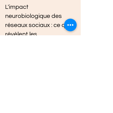
L'impact 
neurobiologique des 
réseaux sociaux : ce que 
révèlent les 
neurosciences
Excellente analyse sur l'addiction aux likes 
! Ce phénomène trouve ses racines dans 
des mécanismes neurobiologiques 
fascinants que peu connaissent. Les 
recherches récentes en neurosciences 
révèlent que chaque notification active le 
circuit de récompense dopaminergique, 
le même impliqué dans les addictions 
comportementales.
"La dopamine n'est pas 