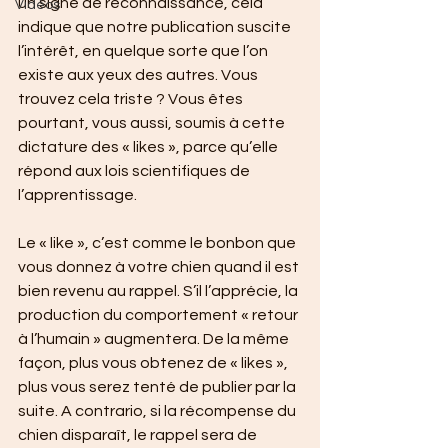
un signe de reconnaissance, cela 
Vidéos
indique que notre publication suscite 
l’intérêt, en quelque sorte que l’on 
existe aux yeux des autres. Vous 
trouvez cela triste ? Vous êtes 
pourtant, vous aussi, soumis à cette 
dictature des « likes », parce qu’elle 
répond aux lois scientifiques de 
l’apprentissage.
Le « like », c’est comme le bonbon que 
vous donnez à votre chien quand il est 
bien revenu au rappel. S’il l’apprécie, la 
production du comportement « retour 
à l’humain » augmentera. De la même 
façon, plus vous obtenez de « likes », 
plus vous serez tenté de publier par la 
suite. A contrario, si la récompense du 
chien disparaît, le rappel sera de 