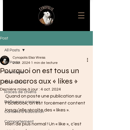
Post
All Posts
Cynopolis Elsa Weiss
All Posts
2 oct. 2024
1 min de lecture
Pourquoi on est tous un
Interviews
peu accros aux « likes »
Formations
Dernière mise à jour :
4 oct. 2024
Races de chiens
Quand on poste une publication sur 
Réflexions canines
Facebook, on est forcément content 
lorsqu’elle récolte des « likes ».
Conseils d'éducation
Comportement
Rien de plus normal ! Un « like », c’est 