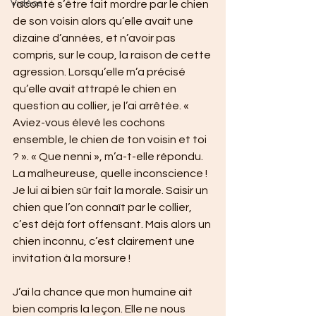
Vidéos
raconté s’être fait mordre par le chien 
de son voisin alors qu’elle avait une 
dizaine d’années, et n’avoir pas 
compris, sur le coup, la raison de cette 
agression. Lorsqu’elle m’a précisé 
qu’elle avait attrapé le chien en 
question au collier, je l’ai arrêtée. « 
Aviez-vous élevé les cochons 
ensemble, le chien de ton voisin et toi 
? ». « Que nenni », m’a-t-elle répondu. 
La malheureuse, quelle inconscience ! 
Je lui ai bien sûr fait la morale. Saisir un 
chien que l’on connaît par le collier, 
c’est déjà fort offensant. Mais alors un 
chien inconnu, c’est clairement une 
invitation à la morsure !
J’ai la chance que mon humaine ait 
bien compris la leçon. Elle ne nous 