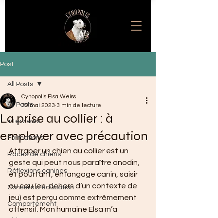
Post
All Posts
Cynopolis Elsa Weiss
All Posts
30 mai 2023
3 min de lecture
La prise au collier : à
Interviews
employer avec précaution
Formations
Attraper un chien au collier est un 
Races de chiens
geste qui peut nous paraître anodin, 
Réflexions canines
et pourtant, en langage canin, saisir 
au cou (en-dehors d’un contexte de 
Conseils d'éducation
jeu) est perçu comme extrêmement 
Comportement
offensif. Mon humaine Elsa m’a 