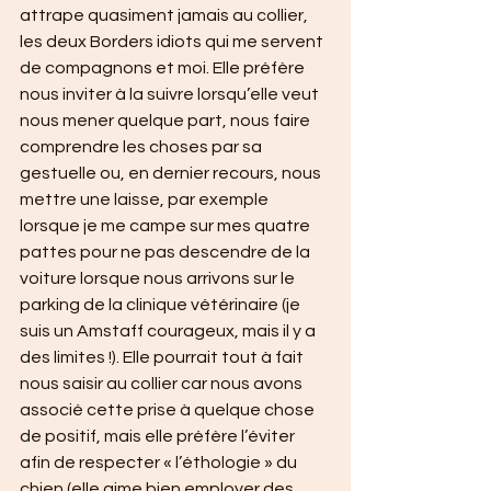
attrape quasiment jamais au collier, 
les deux Borders idiots qui me servent 
de compagnons et moi. Elle préfère 
nous inviter à la suivre lorsqu’elle veut 
nous mener quelque part, nous faire 
comprendre les choses par sa 
gestuelle ou, en dernier recours, nous 
mettre une laisse, par exemple 
lorsque je me campe sur mes quatre 
pattes pour ne pas descendre de la 
voiture lorsque nous arrivons sur le 
parking de la clinique vétérinaire (je 
suis un Amstaff courageux, mais il y a 
des limites !). Elle pourrait tout à fait 
nous saisir au collier car nous avons 
associé cette prise à quelque chose 
de positif, mais elle préfère l’éviter 
afin de respecter « l’éthologie » du 
chien (elle aime bien employer des 