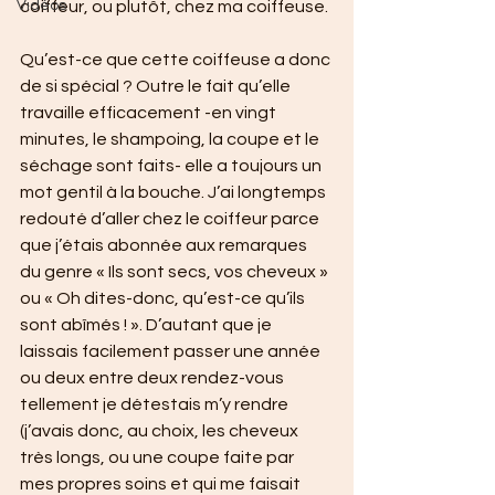
Vidéos
coiffeur, ou plutôt, chez ma coiffeuse.
Qu’est-ce que cette coiffeuse a donc 
de si spécial ? Outre le fait qu’elle 
travaille efficacement -en vingt 
minutes, le shampoing, la coupe et le 
séchage sont faits- elle a toujours un 
mot gentil à la bouche. J’ai longtemps 
redouté d’aller chez le coiffeur parce 
que j’étais abonnée aux remarques 
du genre « Ils sont secs, vos cheveux » 
ou « Oh dites-donc, qu’est-ce qu’ils 
sont abîmés ! ». D’autant que je 
laissais facilement passer une année 
ou deux entre deux rendez-vous 
tellement je détestais m’y rendre 
(j’avais donc, au choix, les cheveux 
très longs, ou une coupe faite par 
mes propres soins et qui me faisait 