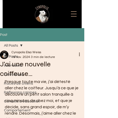
Post
All Posts
Cynopolis Elsa Weiss
All Posts
19 nov. 2024
3 min de lecture
J’ai une nouvelle
Interviews
coiffeuse…
Formations
Presque toute ma vie, j’ai détesté 
Races de chiens
aller chez le coiffeur. Jusqu’à ce que je 
Réflexions canines
découvre un petit salon tranquille à 
cinq minutes de chez moi, et que je 
Conseils d'éducation
décide, sans grand espoir, de m’y 
Comportement
rendre. Désormais, j’aime aller chez le 