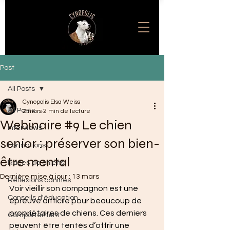
Post
All Posts
Cynopolis Elsa Weiss
All Posts
2 mars
2 min de lecture
Webinaire #9 Le chien
Interviews
senior : préserver son bien-
Formations
être mental
Races de chiens
Dernière mise à jour :
13 mars
Réflexions canines
Voir vieillir son compagnon est une 
Conseils d'éducation
épreuve difficile pour beaucoup de 
propriétaires de chiens. Ces derniers 
Comportement
peuvent être tentés d’offrir une 