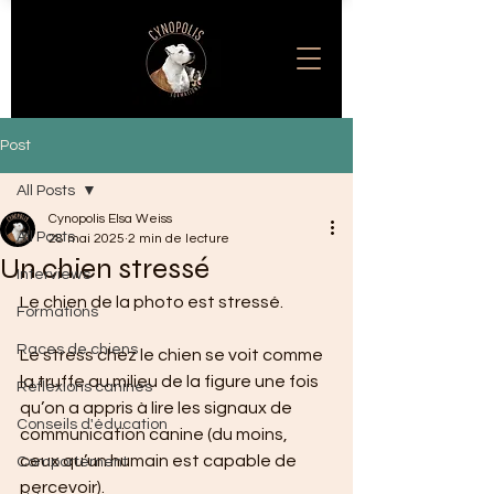
Post
All Posts
Cynopolis Elsa Weiss
All Posts
28 mai 2025
2 min de lecture
Un chien stressé
Interviews
Le chien de la photo est stressé.
Formations
Races de chiens
Le stress chez le chien se voit comme 
la truffe au milieu de la figure une fois 
Réflexions canines
qu’on a appris à lire les signaux de 
Conseils d'éducation
communication canine (du moins, 
ceux qu’un humain est capable de 
Comportement
percevoir).