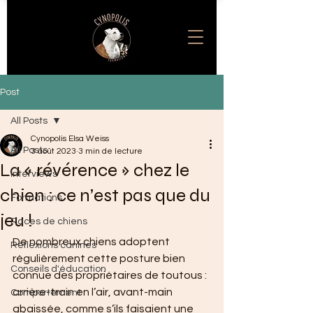
Post
All Posts
Cynopolis Elsa Weiss
All Posts
3 août 2023
3 min de lecture
La « révérence » chez le
Interviews
chien : ce n’est pas que du
Formations
jeu !
Races de chiens
De nombreux chiens adoptent 
Réflexions canines
régulièrement cette posture bien 
Conseils d'éducation
connue des propriétaires de toutous : 
arrière-train en l’air, avant-main 
Comportement
abaissée, comme s’ils faisaient une 