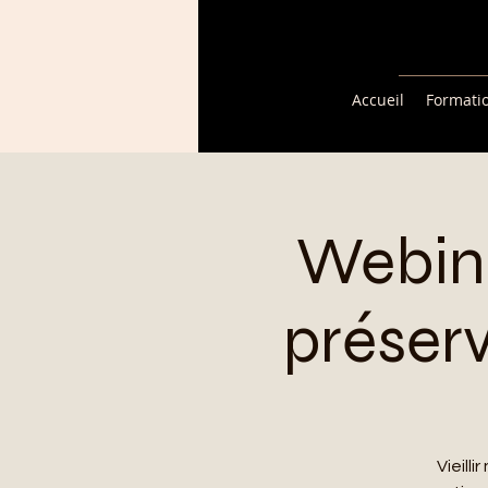
Accueil
Formati
Webina
préser
Vieilli