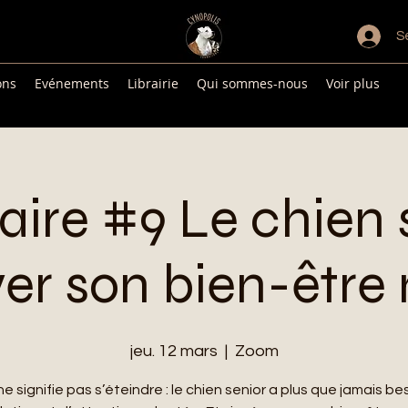
S
ons
Evénements
Librairie
Qui sommes-nous
Voir plus
ire #9 Le chien s
ver son bien-être
jeu. 12 mars
  |  
Zoom
r ne signifie pas s’éteindre : le chien senior a plus que jamais b