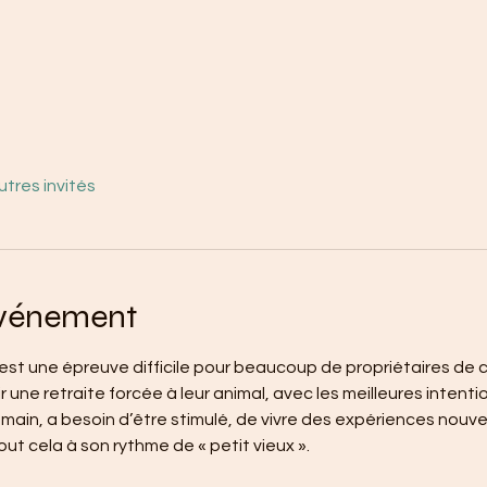
utres invités
événement
 est une épreuve difficile pour beaucoup de propriétaires de c
r une retraite forcée à leur animal, avec les meilleures intenti
ain, a besoin d’être stimulé, de vivre des expériences nouvel
t cela à son rythme de « petit vieux ».