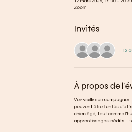
12 mars 2026, 19:00 – 20:30
Zoom
Invités
+ 12 a
À propos de l'
Voir vieillir son compagnon
peuvent être tentés d’offri
chien âgé, tout comme l’hum
apprentissages inédits… tou