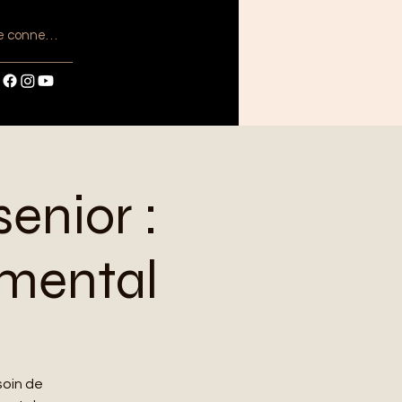
e connecter
enior :
 mental
esoin de