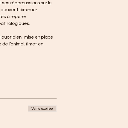
 ses répercussions sur le 
 peuvent diminuer 
res à repérer 
 pathologiques.
uotidien : mise en place 
e l’animal. Il met en 
Vente expirée