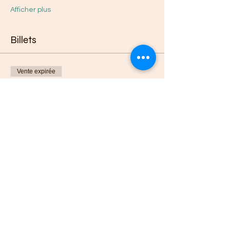
Afficher plus
Billets
Vente expirée
Type de billet
Billet standard
Prix
25,00 €
+ 0,63 € de frais de billetterie
Partager cet événement